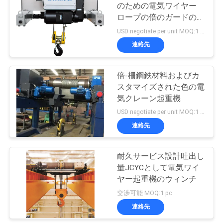
のための電気ワイヤー
い
ロープの倍のガードの起
32
重機
USD negotiate per unit MOQ:1 ユニット
連絡先
引
天井クレーン
用
倍-柵鋼鉄材料およびカ
スタマイズされた色の電
を
気クレーン起重機
要
USD negotiate per unit MOQ:1 ユニット
連絡先
求
36
し
耐久サービス設計吐出し
エンドキャリッジ
な
量JCYCとして電気ワイ
ヤー起重機のウィンチ
さ
交渉可能 MOQ:1 pc
い
連絡先