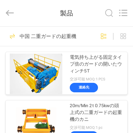
supplier.
Copyright
製品
©
2018
-
2026
Chongqing
家
219
Shanyan
Crane
中国 二重ガードの起重機
電気ワイヤーロー
Machinery
Co.,
Ltd..
プ
All
プホイスト
Rights
電気持ち上がる固定タイ
Reserved.
ロ
プ倍のガードの開いたウ
ィンチ5T
ダ
交渉可能 MOQ:1 PCS
ク
連絡先
98
ト
電気モートル ブロ
20m/Min 2t 0.75kwの頭
上式の二重ガードの起重
ック
私
機のカニ
交渉可能 MOQ:1 pc