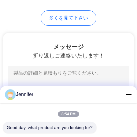
21
地
多くを見て下さい
天井クレーンキッ
図
ト
プ
メッセージ
折り返しご連絡いたします！
ラ
イ
10
バ
ジブクレーン
シ
Jennifer
ー
8:54 PM
ポ
Good day, what product are you looking for?
リ