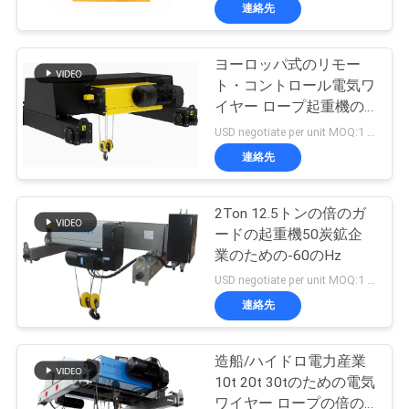
達
連絡先
に
ヨーロッパ式のリモー
つ
12
ト・コントロール電気ワ
い
イヤー ロープ起重機の
二重ガードの起重機
ウィンチ3.2トン
USD negotiate per unit MOQ:1 ユニット
て
連絡先
工
2Ton 12.5トンの倍のガ
ードの起重機50炭鉱企
場
業のための-60のHz
11
旅
USD negotiate per unit MOQ:1 ユニット
フィートによって
連絡先
行
取付けられる起重機
造船/ハイドロ電力産業
品
10t 20t 30tのための電気
ワイヤー ロープの倍の