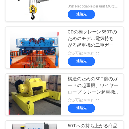
質
ガードの起重機
USD Negotiable per unit MOQ:1 pc
管
連絡先
17
理
耐圧防爆チェーン起
QDの橋クレーン550Tの
ためのモデル電気持ち上
重機
私
がる起重機の二重ガード
の開いたウィンチのトロ
交渉可能 MOQ:1 pc
達
リー
連絡先
に
連
構造のための50T倍のガ
60
ードの起重機、ワイヤー
絡
ロープ クレーン起重機
電気ウインチ
HC-D
交渉可能 MOQ:1 pc
し
連絡先
な
さ
50Tへの持ち上がる商品