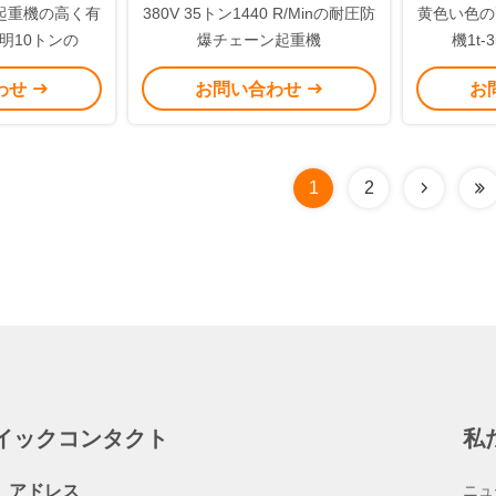
起重機の高く有
380V 35トン1440 R/Minの耐圧防
黄色い色の
証明10トンの
爆チェーン起重機
機1t
わせ
お問い合わせ
お
1
2
イックコンタクト
私
アドレス
ニュ