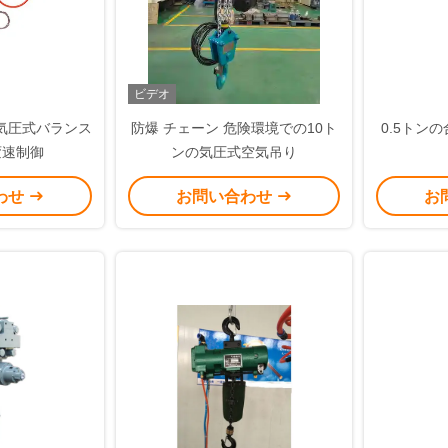
ビデオ
型気圧式バランス
防爆 チェーン 危険環境での10ト
0.5トン
変速制御
ンの気圧式空気吊り
わせ
お問い合わせ
お