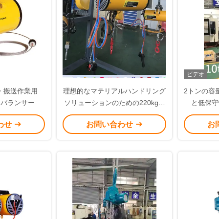
ビデオ
・搬送作業用
理想的なマテリアルハンドリング
2トンの容
エアバランサー
ソリューションのための220kgゼ
と低保守
ログラビティインテリジェントエ
わせ
お問い合わせ
お
アバランサー