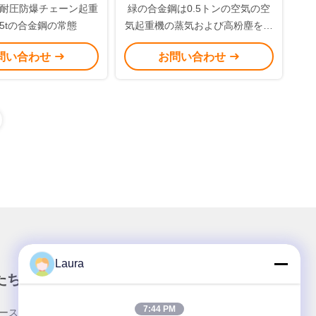
耐圧防爆チェーン起重
緑の合金鋼は0.5トンの空気の空
-35tの合金鋼の常態
気起重機の蒸気および高粉塵を払
います
問い合わせ
お問い合わせ
Laura
たちのニュースレター
7:44 PM
ースレターを購読して、割引などを入手してくださ