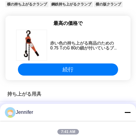
求
横の持ち上がるクランプ
鋼鉄持ち上がるクランプ
横の版クランプ
し
最高の価格で
な
さ
赤い色の持ち上がる商品のための
い
0.75 TのG 80の鎖が付いているブロ
ックをてこで動かして下さい
続行
地
図
持ち上がる用具
プ
G80 合金鋼フック付き手動チェーンホイスト 高耐久ハンドチェ
Jennifer
ーンブロック
ラ
永久的な自動磁気揚げべら1トン- 5トン操作の温度<80の℃
イ
7:41 AM