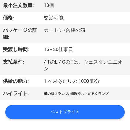
達
最小注文数量:
10個
に
価格:
交渉可能
つ
パッケージの詳
カートン/合板の箱
い
細:
て
受渡し時間:
15 - 20仕事日
支払条件:
/ TのL / CのTは、ウェスタンユニオ
工
ン
場
供給の能力:
1 ヶ月あたりの 1000 部分
旅
,
ハイライト:
横の版クランプ
鋼鉄持ち上がるクランプ
行
ベストプライス
品