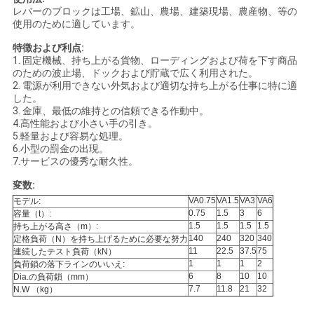
レバーのブロックは工場、鉱山、農場、建築現場、農産物、等の
い
使用のために適しています。
特徴および利点:
1. 固定機械、持ち上がる貨物、ローディングおよび荷を下す商品
ニ
のための波止場、ドックおよび貯蔵で広く利用された。
2. 電源が利用できない外気および適切な持ち上がる仕事に特に適
ュ
した。
3. 金庫、最低の維持との信頼できる作動中。
ー
4.高性能および小さい手の引き。
5.軽量および容易な処理。
6.小型の罰金の出現。
ス
7.サービスの優秀な耐久性。
変数:
引
VA0.75
VA1.5
VA3
VA6
モデル:
0.75
1.5
3
6
容量（t）:
1.5
1.5
1.5
1.5
持ち上がる高さ（m）:
用
140
240
320
340
定格負荷（N）を持ち上げるために必要な努力
11
22.5
37.5
75
連続したテスト負荷（kN）
を
1
1
1
2
負荷鎖の落下ラインのいいえ:
6
8
10
10
Dia.の負荷鎖（mm）
要
7.7
11.8
21
32
N.W （kg）