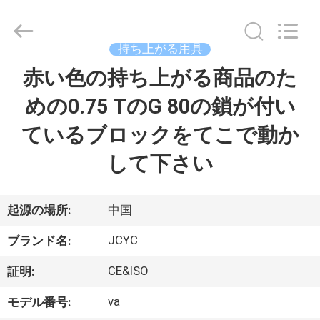
supplier.
Copyright
©
2018
持ち上がる用具
-
2026
Chongqing
赤い色の持ち上がる商品のた
家
Shanyan
Crane
Machinery
めの0.75 TのG 80の鎖が付い
Co.,
Ltd..
プ
All
ているブロックをてこで動か
Rights
Reserved.
ロ
して下さい
ダ
ク
起源の場所:
中国
ト
JCYC
ブランド名:
CE&ISO
証明:
私
va
モデル番号: