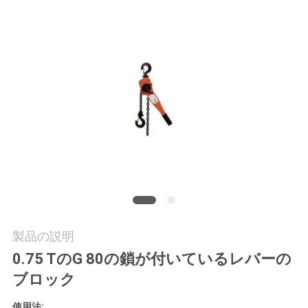
質
管
理
私
達
に
連
絡
製品の説明
し
0.75 TのG 80の鎖が付いているレバーの
な
ブロック
さ
使用法: